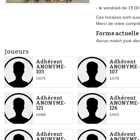
- le vendredi de 19:00
Ces horaires sont sus
Merci de votre compr
Forme actuelle
Aucun match joué der
Joueurs
Adhérent
Adhérent
ANONYME-
ANONYME-
103
107
1m75
1m78
Adhérent
Adhérent
ANONYME-
ANONYME-
121
126
1m68
1m53
Adhérent
Adhérent
ANONYME-
ANONYME-