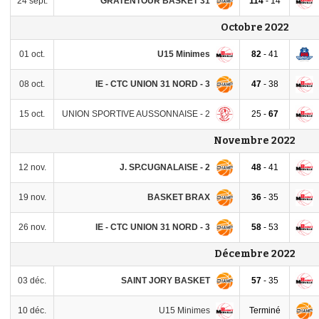
GRATENTOUR BASKET 31
24 sept.
114
- 14
Octobre 2022
U15 Minimes
01 oct.
82
- 41
IE - CTC UNION 31 NORD - 3
08 oct.
47
- 38
UNION SPORTIVE AUSSONNAISE - 2
15 oct.
25 -
67
Novembre 2022
J. SP.CUGNALAISE - 2
12 nov.
48
- 41
BASKET BRAX
19 nov.
36
- 35
IE - CTC UNION 31 NORD - 3
26 nov.
58
- 53
Décembre 2022
SAINT JORY BASKET
03 déc.
57
- 35
U15 Minimes
10 déc.
Terminé